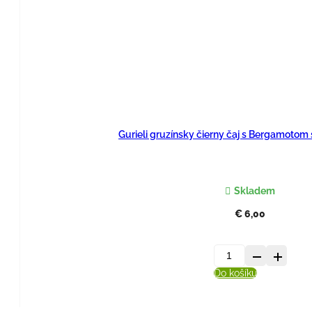
100
g.
Gurieli gruzínsky čierny čaj s Bergamotom
Skladem
€
6,00
množstvo
Do košíku
Gurieli
gruzínsky
čierny