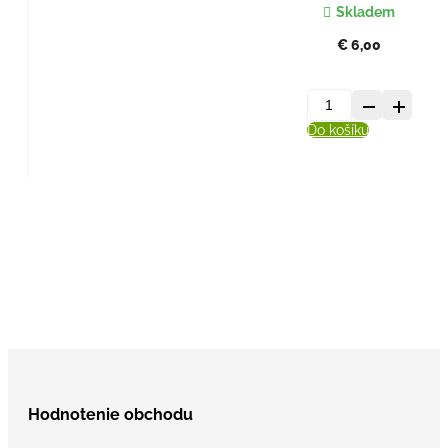
Skladem
€
6,00
množstvo
Do košíku
Gruzínsky
zelený
čaj
sypaný
-
70
g.
Hodnotenie obchodu