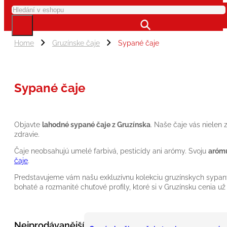
Search
Home
Gruzínske čaje
Sypané čaje
Sypané čaje
Objavte
lahodné sypané čaje z Gruzínska
. Naše čaje vás nielen 
zdravie.
Čaje neobsahujú umelé farbivá, pesticídy ani arómy. Svoju
arómu
čaje
.
Predstavujeme vám našu exkluzívnu kolekciu gruzínskych sypanýc
bohaté a rozmanité chuťové profily, ktoré si v Gruzínsku cenia už
Nejprodávanější