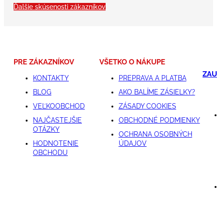
Ďalšie skúsenosti zákazníkov
PRE ZÁKAZNÍKOV
VŠETKO O NÁKUPE
ZAU
KONTAKTY
PREPRAVA A PLATBA
BLOG
AKO BALÍME ZÁSIELKY?
VEĽKOOBCHOD
ZÁSADY COOKIES
NAJČASTEJŠIE
OBCHODNÉ PODMIENKY
OTÁZKY
OCHRANA OSOBNÝCH
HODNOTENIE
ÚDAJOV
OBCHODU