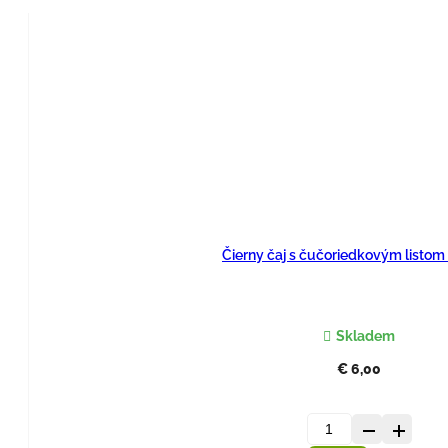
čaj
s
Bergamotom
sypaný
-
100
g.
Čierny čaj s čučoriedkovým listom
Skladem
€
6,00
množstvo